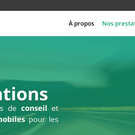
À propos
Nos presta
ations
ons de
conseil
et
mobiles
pour les