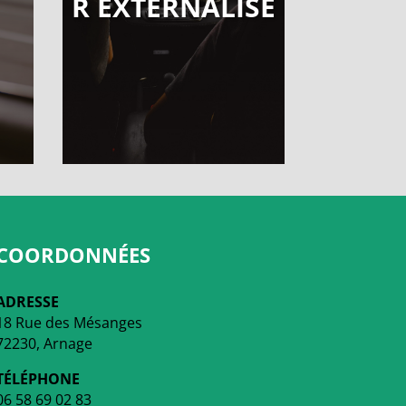
R EXTERNALISÉ
COORDONNÉES
ADRESSE
18 Rue des Mésanges
72230, Arnage
TÉLÉPHONE
06 58 69 02 83